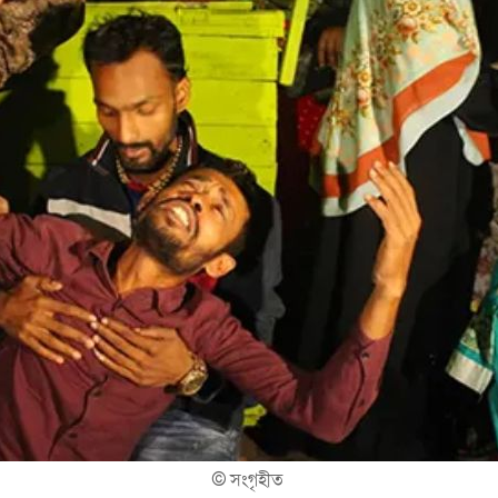
©
সংগৃহীত