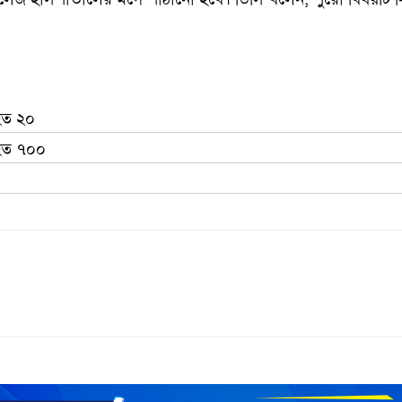
িহত ২০
িহত ৭০০