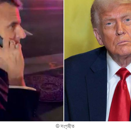
©
সংগৃহীত