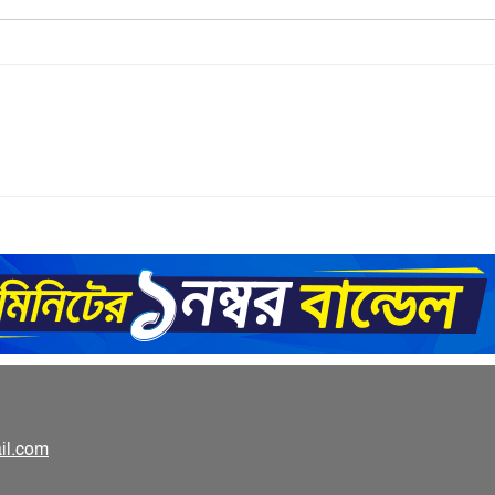
০০
il.com