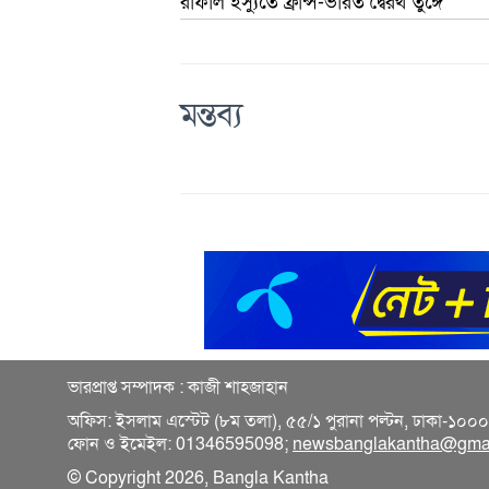
রাফাল ইস্যুতে ফ্রান্স-ভারত দ্বৈরথ তুঙ্গে
মন্তব্য
ভারপ্রাপ্ত সম্পাদক : কাজী শাহজাহান
অফিস: ইসলাম এস্টেট (৮ম তলা), ৫৫/১ পুরানা পল্টন, ঢাকা-১০
ফোন ও ইমেইল: 01346595098;
newsbanglakantha@gma
© Copyright 2026, Bangla Kantha