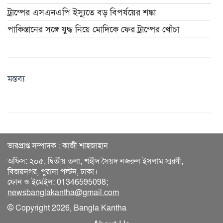
ট্রাম্পের এসএনএপি ইস্যুতে বড় বিপর্যয়ের শঙ্কা
পাকিস্তানের সঙ্গে যুদ্ধ নিয়ে মোদিকে ফের ট্রাম্পের খোঁচা
মন্তব্য
ভারপ্রাপ্ত সম্পাদক : কাজী শাহজাহান
অফিস: ২০৫, দ্বিতীয় তলা, শহীদ সৈয়দ নজরুল ইসলাম স্মরণী,
বিজয়নগর, পুরানা পল্টন, ঢাকা।
ফোন ও ইমেইল: 01346595098;
newsbanglakantha@gmail.com
© Copyright 2026, Bangla Kantha