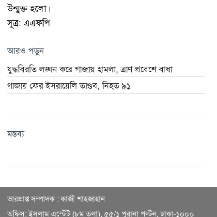
উন্মুক্ত হলো।
সূত্র: এএফপি
আরও পড়ুন
যুদ্ধবিরতি লঙ্ঘন করে গাজায় হামলা, ত্রাণ প্রবেশে বাধা
গাজায় ফের ইসরায়েলি তাণ্ডব, নিহত ৯১
মন্তব্য
ভারপ্রাপ্ত সম্পাদক : কাজী শাহজাহান
অফিস: ইসলাম এস্টেট (৮ম তলা), ৫৫/১ পুরানা পল্টন, ঢাকা-১০০০