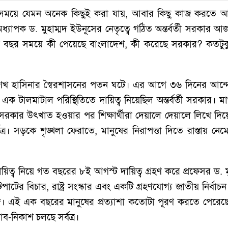
য়ে যেমন অনেক কিছুই করা যায়, আবার কিছু কাজ করতে আরে
অধ্যাপক ড. মুহাম্মদ ইউনূসের নেতৃত্বে গঠিত অন্তর্বর্তী সরকার
ক বছর সময়ে কী পেয়েছে বাংলাদেশ, কী করেছে সরকার? কতটুকু তা
েখ হাসিনার স্বৈরশাসনের পতন ঘটে। এর আগে ৩৬ দিনের আন্দোল
ালমাটাল পরিস্থিতিতে দায়িত্ব নিয়েছিল অন্তর্বর্তী সরকার। ম
দী সরকার উৎখাত হওয়ার পর শিক্ষার্থীরা দেয়ালে দেয়ালে লিখে দিয়
সড়কে শৃঙ্খলা ফেরাতে, মানুষের নিরাপত্তা দিতে রাস্তায় নেমে 
য়িত্ব নিয়ে গত বছরের ৮ই আগস্ট দায়িত্ব গ্রহণ করে প্রফেসর ড. মুহা
র বিচার, রাষ্ট্র সংস্কার এবং একটি গ্রহণযোগ্য জাতীয় নির্বাচন 
জ। এই এক বছরের মানুষের প্রত্যাশা কতোটা পূরণ করতে পের
াব-নিকাশ চলছে সর্বত্র।