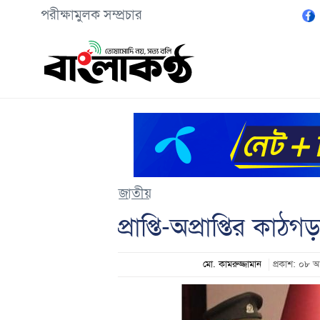
পরীক্ষামুলক সম্প্রচার
জাতীয়
প্রাপ্তি-অপ্রাপ্তির কা
মো. কামরুজ্জামান
প্রকাশ: ০৮