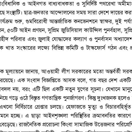
সাংবিধানিক ও আইনগত বাধ্যবাধকতা ও সুনির্দিষ্ট পথরেখা অমীমাং
করেছে সংস্থাটি। ছাত্র-জনতার আন্দোলনের সময় সারা দেশে দায়ের করা
্যক্রম শুরু, গুমবিরোধী আন্তর্জাতিক কনভেনশনে স্বাক্ষর, দুই পর্যা
০টি আইন প্রণয়ন, সুপ্রিম জুডিসিয়াল কাউন্সিল পুনর্বহাল, সুপ
ে শহীদ পরিবার এবং জুলাই যোদ্ধাদের কল্যাণ ও পুনর্বাসন অধ্য
 খাত সংস্কারের লক্ষ্যে বিভিন্ন কমিটি ও টাস্কফোর্স গঠন এবং প্
।
 মূল্যায়নে জানায়, আওয়ামী লীগ সরকারের মতো অন্তর্বর্তী সরক
্যাহত রয়েছে। এক সংবাদ বিজ্ঞপ্তিতে আসক বলে, গত বছর দেশ একটি
ল নয়, বরং এটি ছিল একটি নতুন যুগের সূচনা। যেখানে মানুষে
য় নিয়ে গড়ে ওঠে বিস্তৃত গণতান্ত্রিক পুনর্জাগরণ। কিন্তু দুঃখজনক হল
এখনো নির্বিচারে গ্রেপ্তার চলছে। হেফাজতে মৃত্যু ও বিচারবহির্
ে হচ্ছে। এ ছাড়া আইনশৃঙ্খলা পরিস্থিতির ক্রমাবনতির কারণে ন
বেড়েছে। রাজনৈতিক প্ররোচনা কিংবা সামাজিক উত্তেজনার পরিপ্রেক্