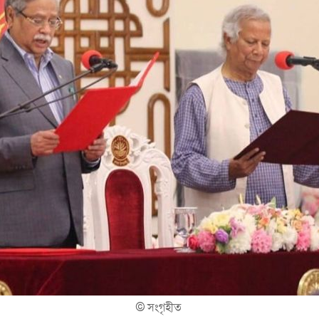
©
সংগৃহীত