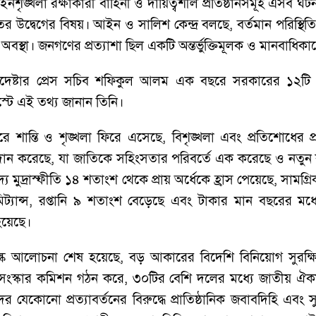
শৃঙ্খলা রক্ষাকারী বাহিনী ও দায়িত্বশীল প্রতিষ্ঠানসমূহ এসব ঘটনা
র উদ্বেগের বিষয়। আইন ও সালিশ কেন্দ্র বলছে, বর্তমান পরিস্থ
অবস্থা। জনগণের প্রত্যাশা ছিল একটি অন্তর্ভুক্তিমূলক ও মানবাধিকারের 
পদেষ্টার প্রেস সচিব শফিকুল আলম এক বছরে সরকারের ১২টি 
্টে এই তথ্য জানান তিনি।
রে শান্তি ও শৃঙ্খলা ফিরে এসেছে, বিশৃঙ্খলা এবং প্রতিশোধের 
 প্রদান করেছে, যা জাতিকে সহিংসতার পরিবর্তে এক করেছে ও নতুন
াদ্য মুদ্রাস্ফীতি ১৪ শতাংশ থেকে প্রায় অর্ধেকে হ্রাস পেয়েছে, সাম
মিট্যান্স, রপ্তানি ৯ শতাংশ বেড়েছে এবং টাকার মান বছরের ম
 হয়েছে।
ণিজ্য শুল্ক আলোচনা শেষ হয়েছে, বড় আকারের বিদেশি বিনিয়োগ স
। সংস্কার কমিশন গঠন করে, ৩০টির বেশি দলের মধ্যে জাতীয় ঐ
র যেকোনো প্রত্যাবর্তনের বিরুদ্ধে প্রাতিষ্ঠানিক জবাবদিহি এবং 