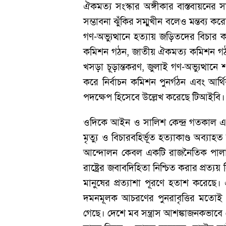
ঐকমত্য সংস্কার অঙ্গীকার বাস্তবায়নের 
সম্ভাবনা ঝুঁকির সম্মুখীন বলেও মন্তব্য 
গণ-অভ্যুত্থানে হত্যায় জড়িতদের বিচার কার
কমিশন গঠন, জাতীয় ঐকমত্য কমিশন গঠন, ৫
খসড়া চূড়ান্তকরণ, জুলাই গণ-অভ্যুত্থান
করে নির্বাচন কমিশন পুনর্গঠন এবং আর্থিক
পদক্ষেপ হিসেবে উল্লেখ করেছে টিআইবি
ওদিকে আইন ও সালিশ কেন্দ্র গতকাল এক
মৃত্যু ও বিচারবহির্ভূত হত্যাকাণ্ড অব
আন্দোলন কেবল একটি রাজনৈতিক পালাবদ
রাষ্ট্রের জবাবদিহিতা নিশ্চিত করার প্রত্য
মানুষের প্রত্যাশা পূরণে হতাশ করেছে। 
দমনমূলক আচরণের পুনরাবৃত্তির মতোই মন
গেছে। দেশে মব সন্ত্রাস আশঙ্কাজনকভাবে 