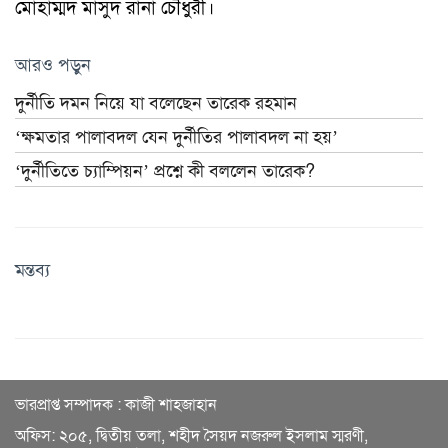
মোহাম্মদ মাসুদ রানা চৌধুরী।
আরও পড়ুন
দুর্নীতি দমন নিয়ে যা বলেছেন তারেক রহমান
‘ক্ষমতার পালাবদল যেন দুর্নীতির পালাবদল না হয়’
‘দুর্নীতিতে চ্যাম্পিয়ন’ প্রশ্নে কী বললেন তারেক?
মন্তব্য
ভারপ্রাপ্ত সম্পাদক : কাজী শাহজাহান
অফিস: ২০৫, দ্বিতীয় তলা, শহীদ সৈয়দ নজরুল ইসলাম স্মরণী,