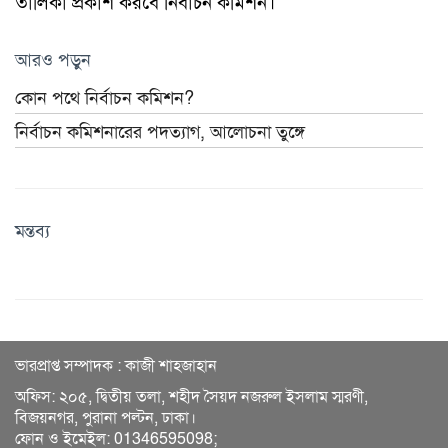
তালিকা প্রকাশ করবে নির্বাচন কমিশন।
আরও পড়ুন
কোন পথে নির্বাচন কমিশন?
নির্বাচন কমিশনারের পদত্যাগ, আলোচনা তুঙ্গে
মন্তব্য
ভারপ্রাপ্ত সম্পাদক : কাজী শাহজাহান
অফিস: ২০৫, দ্বিতীয় তলা, শহীদ সৈয়দ নজরুল ইসলাম স্মরণী,
বিজয়নগর, পুরানা পল্টন, ঢাকা।
ফোন ও ইমেইল: 01346595098;