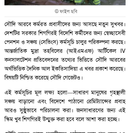
©
ফাইল ছবি
সৌদি আরবে কর্মরত প্রবাসীদের জন্য আসছে নতুন সুখবর।
দেশটির সরকার শিগগিরই বিদেশি কর্মীদের জন্য স্বেচ্ছাসেবী
পেনশন ও সঞ্চয় (সেভিংস) কর্মসূচি চালুর পরিকল্পনা করছে।
আন্তর্জাতিক মুদ্রা তহবিলের (আইএমএফ) আর্টিকেল IV
কনসালটেশন প্রতিবেদনের তথ্যের ভিত্তিতে সৌদি আরবের
অর্থভিত্তিক দৈনিক আল ইকতিসাদিয়া এ খবর প্রকাশ করেছে।
বিষয়টি নিশ্চিত করেছে সৌদি গেজেটও।
এই কর্মসূচির মূল লক্ষ্য হলো—সাধারণ মানুষের গৃহস্থালী
সঞ্চয় বাড়ানো এবং বিদেশে পাঠানো রেমিট্যান্সের প্রবাহ
আরও সুষ্ঠুভাবে পরিচালনা করা। জনসাধারণের জন্য এই
স্কিম খুব শিগগিরই উন্মুক্ত করা হবে বলে আশা করা হচ্ছে।