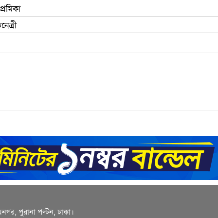
্রেমিকা
েত্রী
য়নগর, পুরানা পল্টন, ঢাকা।