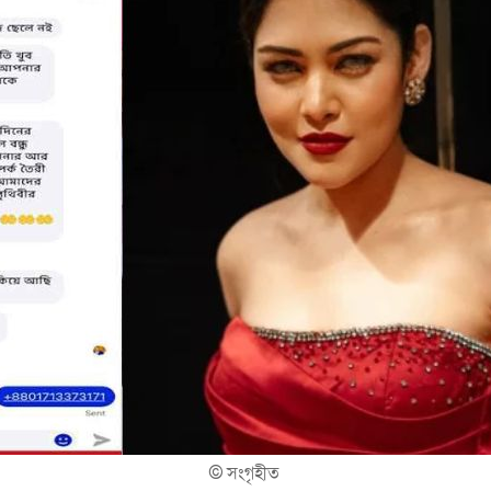
©
সংগৃহীত